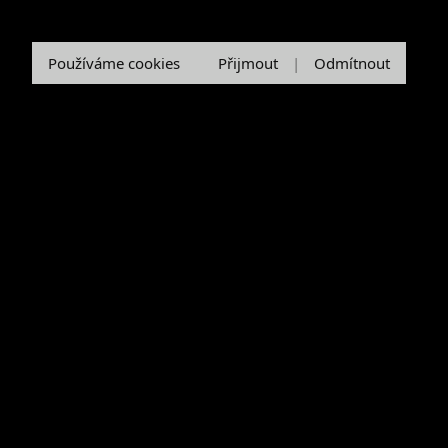
Používáme cookies
Přijmout
|
Odmítnout