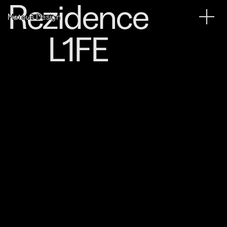
Rezidence
Matouš Design
L1FE